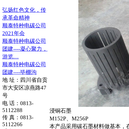
弘扬红色文化，传
承革命精神
顺泰特种电碳公司
2021年会
顺泰特种电碳公司
团建----凝心聚力，
游览…
顺泰特种电碳公司
团建----毕棚沟
地 址：四川省自贡
市大安区凉燕路47
号
电 话：0813-
5112288
浸铜石墨
传 真：0813-
M152P、M256P
5112266
本产品采用碳石墨材料做基本，